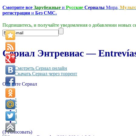
Смотрите все
Зарубежные
и
Русские
Сериалы
Мира
,
Мульт
регистрации
и
Без СМС.
Подпишитесь, и получайте уведомления о добавлении новых се
Сериал Энтревиас — Entrevías 
Смотреть Сериал онлайн
Скачать Сериал через торрент
Оцените Сериал
1
2
3
4
5
(1 Голосовать)