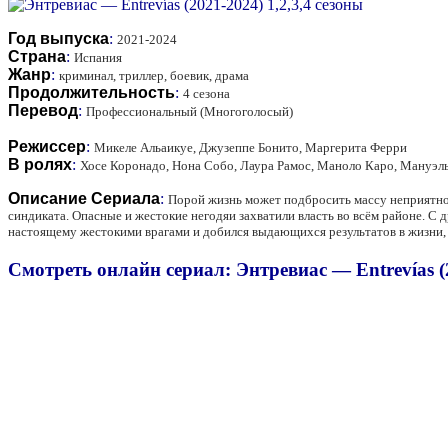
Год выпуска
:
2021-2024
Страна
:
Испания
Жанр
:
криминал, триллер, боевик, драма
Продолжительность
:
4 сезона
Перевод
:
Профессиональный (Многоголосый)
Режиссер
:
Микеле Альаикуе, Джузеппе Бонито, Маргерита Ферри
В ролях
:
Хосе Коронадо, Нона Собо, Лаура Рамос, Маноло Каро, Мануэль
Описание Сериала
:
Порой жизнь может подбросить массу неприятно
синдиката. Опасные и жестокие негодяи захватили власть во всём районе. С д
настоящему жестокими врагами и добился выдающихся результатов в жизни, о
Смотреть онлайн сериал: Энтревиас — Entrevías (2