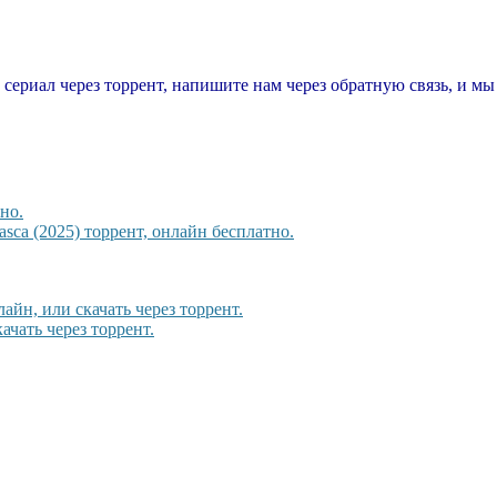
т сериал через торрент, напишите нам через обратную связь, и м
но.
sca (2025) торрент, онлайн бесплатно.
йн, или скачать через торрент.
ачать через торрент.