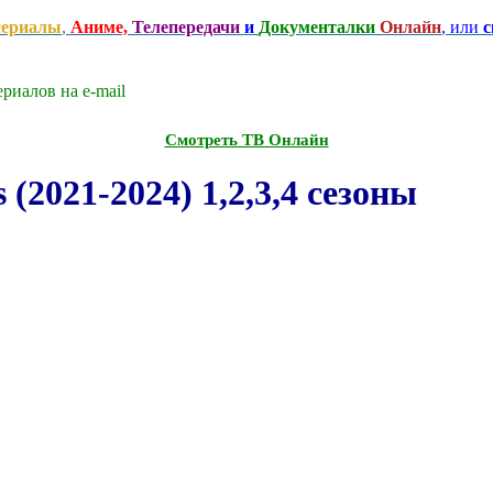
сериалы
,
Аниме,
Телепередачи
и
Документалки
Онлайн
, или
с
риалов на e-mаil
Смотреть ТВ Онлайн
(2021-2024) 1,2,3,4 сезоны