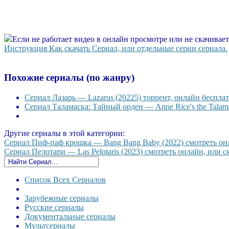
Если не работает видео в онлайн просмотре или не скачивае
Инструкция Как скачать Сериал, или отдельные серии сериала.
Похожие сериалы (по жанру)
Сериал Лазарь — Lazarus (20225) торрент, онлайн бесплат
Сериал Таламаска: Тайный орден — Anne Rice's the Talama
Другие сериалы в этой категории:
Сериал Пиф-паф крошка — Bang Bang Baby (2022) смотреть онла
Сериал Пелотари — Las Pelotaris (2023) смотреть онлайн, или ск
Список Всех Сериалов
Зарубежные сериалы
Русские сериалы
Документальные сериалы
Мультсериалы