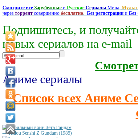
Смотрите все
Зарубежные
и
Русские
Сериалы
Мира
,
Мульт
через
торрент
совершенно
бесплатно
.
Без регистрации
и
Без
Подпишитесь, и получайт
новых сериалов на e-mаil
Смотре
Аниме сериалы
Список всех Аниме С