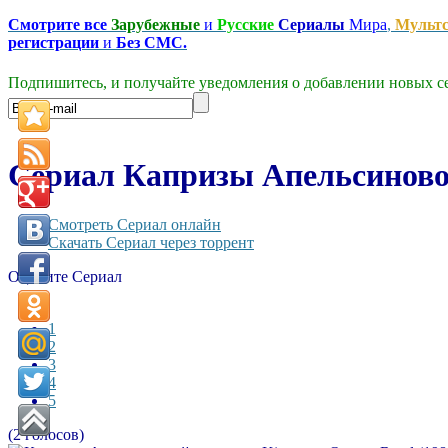
Смотрите все
Зарубежные
и
Русские
Сериалы
Мира
,
Мульт
регистрации
и
Без СМС.
Подпишитесь, и получайте уведомления о добавлении новых се
Сериал Капризы Апельсиново
Смотреть Сериал онлайн
Скачать Сериал через торрент
Оцените Сериал
1
2
3
4
5
(2 голосов)