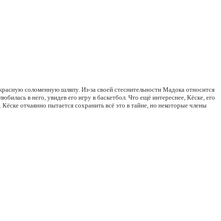
ё красную соломенную шляпу. Из-за своей стеснительности Мадока относится
билась в него, увидев его игру в баскетбол. Что ещё интереснее, Кёске, его
 Кёске отчаянно пытается сохранить всё это в тайне, но некоторые члены