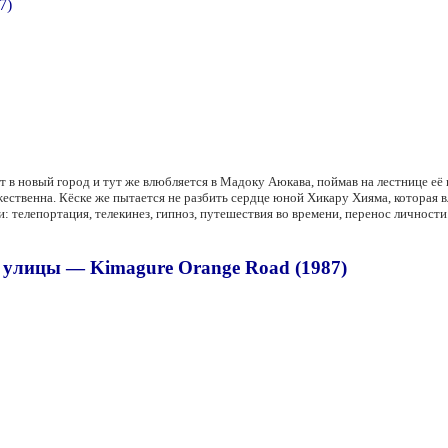
т в новый город и тут же влюбляется в Мадоку Аюкава, поймав на лестнице е
ественна. Кёске же пытается не разбить сердце юной Хикару Хияма, которая влю
телепортация, телекинез, гипноз, путешествия во времени, перенос личности.
 улицы — Kimagure Orange Road (1987)