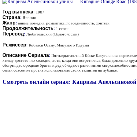
Год выпуска
:
1987
Страна
:
Япония
Жанр
:
аниме, комедия, романтика, повседневность, фэнтези
Продолжительность
:
1 сезон
Перевод
:
Любительский (Одноголосый)
Режиссер
:
Кобаяси Осаму, Мацумото Идзуми
Описание Сериала
:
Пятнадцатилетний Кёске Касуга снова переезжае
к нему достаточно холодно, хотя, когда они встретились, была довольно друж
сёстры, двоюродные братья и дед обладают различными сверхспособностями: 
семьи совсем не против использования своих талантов на публике.
Смотреть онлайн сериал: Капризы Апельсиновой