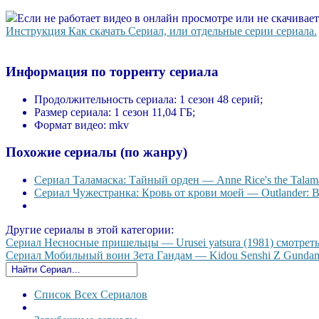
Если не работает видео в онлайн просмотре или не скачивае
Инструкция Как скачать Сериал, или отдельные серии сериала.
Информация по торренту сериала
Продолжительность сериала:
1 сезон 48 серий;
Размер сериала:
1 сезон 11,04 ГБ;
Формат видео:
mkv
Похожие сериалы (по жанру)
Сериал Таламаска: Тайный орден — Anne Rice's the Talama
Сериал Чужестранка: Кровь от крови моей — Outlander: Bl
Другие сериалы в этой категории:
Сериал Несносные пришельцы — Urusei yatsura (1981) смотреть 
Сериал Мобильный воин Зета Гандам — Kidou Senshi Z Gundam (
Список Всех Сериалов