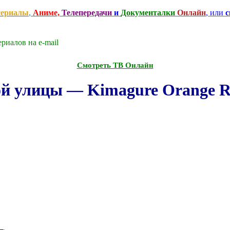
сериалы
,
Аниме,
Телепередачи
и
Документалки
Онлайн
, или
с
риалов на e-mаil
Смотреть ТВ Онлайн
й улицы — Kimagure Orange Ro