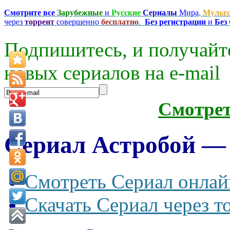
Смотрите все
Зарубежные
и
Русские
Сериалы
Мира
,
Мульт
через
торрент
совершенно
бесплатно
.
Без регистрации
и
Без
Подпишитесь, и получайт
новых сериалов на e-mаil
Смотре
Сериал Астробой — A
Смотреть Сериал онлай
Скачать Сериал через т