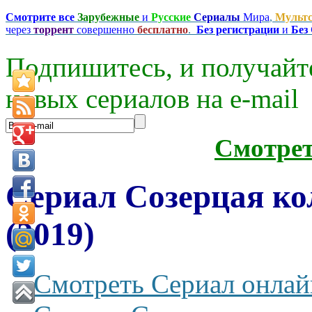
Смотрите все
Зарубежные
и
Русские
Сериалы
Мира
,
Мульт
через
торрент
совершенно
бесплатно
.
Без регистрации
и
Без
Подпишитесь, и получайт
новых сериалов на e-mаil
Смотре
Сериал Созерцая ко
(2019)
Смотреть Сериал онлай