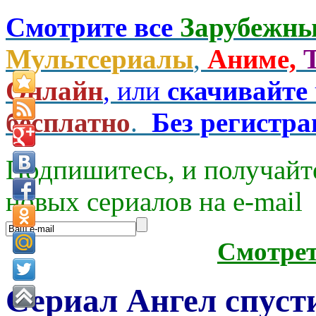
Смотрите все
Зарубежны
Мультсериалы
,
Аниме,
Онлайн
, или
скачивайте
бесплатно
.
Без регистр
Подпишитесь, и получайт
новых сериалов на e-mаil
Смотре
Сериал Ангел спуст