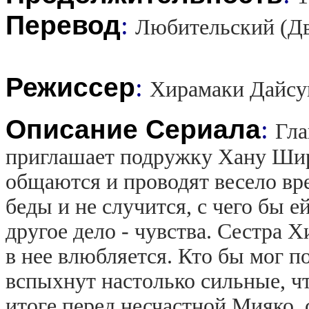
Перевод
:
Любительский (Дву
Режиссер
:
Хирамаки Дайсу
Описание Сериала
:
Гла
приглашает подружку Хану Шир
общаются и проводят весело вр
беды и не случится, с чего бы е
другое дело - чувства. Сестра Х
в нее влюбляется. Кто бы мог п
вспыхнут настолько сильные, чт
итоге перед несчастной Мияко,