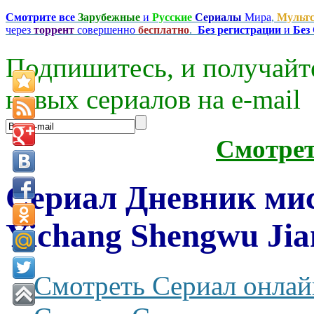
Смотрите все
Зарубежные
и
Русские
Сериалы
Мира
,
Мульт
через
торрент
совершенно
бесплатно
.
Без регистрации
и
Без
Подпишитесь, и получайт
новых сериалов на e-mаil
Смотре
Сериал Дневник ми
Yichang Shengwu Jia
Смотреть Сериал онлай