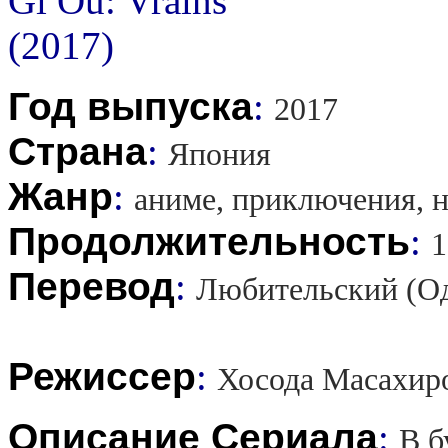
Год выпуска
:
2017
Страна
:
Япония
Жанр
:
аниме, приключения, н
Продолжительность
:
1
Перевод
:
Любительский (Од
Режиссер
:
Хосода Масахиро
Описание Сериала
:
В б