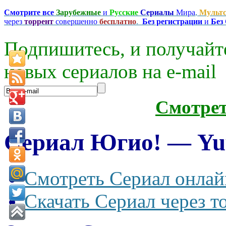
Смотрите все
Зарубежные
и
Русские
Сериалы
Мира
,
Мульт
через
торрент
совершенно
бесплатно
.
Без регистрации
и
Без
Подпишитесь, и получайт
новых сериалов на e-mаil
Смотре
Сериал Югио! — Yuu 
Смотреть Сериал онлай
Скачать Сериал через т