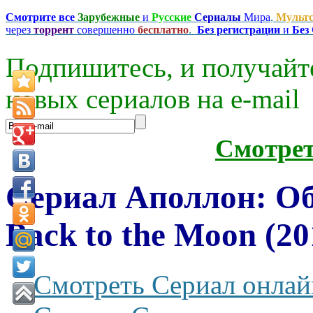
Смотрите все
Зарубежные
и
Русские
Сериалы
Мира
,
Мульт
через
торрент
совершенно
бесплатно
.
Без регистрации
и
Без
Подпишитесь, и получайт
новых сериалов на e-mаil
Смотре
Сериал Аполлон: Об
Back to the Moon (20
Смотреть Сериал онлай