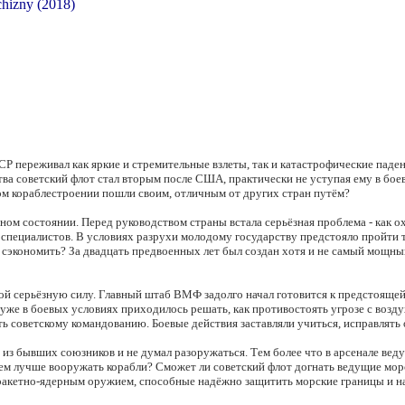
Р переживал как яркие и стремительные взлеты, так и катастрофические паден
ства советский флот стал вторым после США, практически не уступая ему в бо
ом кораблестроении пошли своим, отличным от других стран путём?
ном состоянии. Перед руководством страны встала серьёзная проблема - как 
 специалистов. В условиях разрухи молодому государству предстояло пройти 
 сэкономить? За двадцать предвоенных лет был создан хотя и не самый мощный
обой серьёзную силу. Главный штаб ВМФ задолго начал готовится к предстоящ
ь уже в боевых условиях приходилось решать, как противостоять угрозе с воз
ть советскому командованию. Боевые действия заставляли учиться, исправлят
о из бывших союзников и не думал разоружаться. Тем более что в арсенале в
? Чем лучше вооружать корабли? Сможет ли советский флот догнать ведущие 
с ракетно-ядерным оружием, способные надёжно защитить морские границы и н