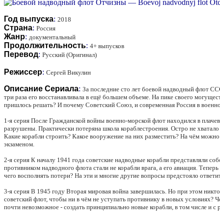
Год выпуска
:
2018
Страна
:
Россия
Жанр
:
документальный
Продолжительность
:
4+ выпусков
Перевод
:
Русский (Оригинал)
Режиссер
:
Сергей Викулин
Описание Сериала
:
За последние сто лет боевой надводный флот ССС
три раза его восстанавливала в ещё большем объеме. На пике своего могуще
пришлось решать? И почему Советский Союз, и современная Россия в военн
1-я серия После Гражданской войны военно-морской флот находился в плачев
разрушены. Практически потеряна школа кораблестроения. Остро не хватало
Какие корабли строить? Какое вооружение на них разместить? На чём можно
экзаменом.
2-я серия К началу 1941 года советские надводные корабли представляли с
противником надводного флота стали не корабли врага, а его авиация. Тепер
чего восполнять потери? На эти и многие другие вопросы предстояло ответи
3-я серия В 1945 году Вторая мировая война завершилась. Но при этом никт
советский флот, чтобы ни в чём не уступать противнику в новых условиях
почти невозможное - создать принципиально новые корабли, в том числе и 