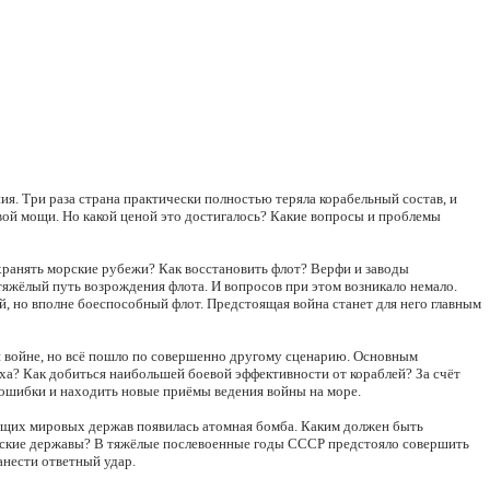
ия. Три раза страна практически полностью теряла корабельный состав, и
евой мощи. Но какой ценой это достигалось? Какие вопросы и проблемы
охранять морские рубежи? Как восстановить флот? Верфи и заводы
тяжёлый путь возрождения флота. И вопросов при этом возникало немало.
, но вполне боеспособный флот. Предстоящая война станет для него главным
ей войне, но всё пошло по совершенно другому сценарию. Основным
духа? Как добиться наибольшей боевой эффективности от кораблей? За счёт
ь ошибки и находить новые приёмы ведения войны на море.
едущих мировых держав появилась атомная бомба. Каким должен быть
морские державы? В тяжёлые послевоенные годы СССР предстояло совершить
анести ответный удар.