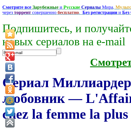
Смотрите все
Зарубежные
и
Русские
Сериалы
Мира
,
Мульт
через
торрент
совершенно
бесплатно
.
Без регистрации
и
Без
Подпишитесь, и получайт
новых сериалов на e-mаil
Смотре
Сериал Миллиардер
любовник — L'Affair
chez la femme la plus