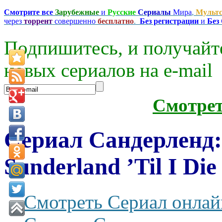
Смотрите все
Зарубежные
и
Русские
Сериалы
Мира
,
Мульт
через
торрент
совершенно
бесплатно
.
Без регистрации
и
Без
Подпишитесь, и получайт
новых сериалов на e-mаil
Смотре
Сериал Сандерленд:
Sunderland ’Til I Die
Смотреть Сериал онлай