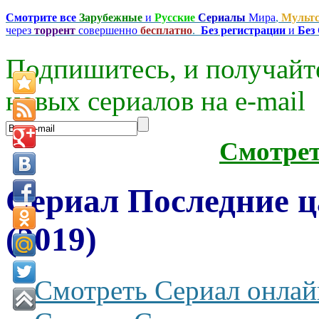
Смотрите все
Зарубежные
и
Русские
Сериалы
Мира
,
Мульт
через
торрент
совершенно
бесплатно
.
Без регистрации
и
Без
Подпишитесь, и получайт
новых сериалов на e-mаil
Смотре
Сериал Последние ц
(2019)
Смотреть Сериал онлай