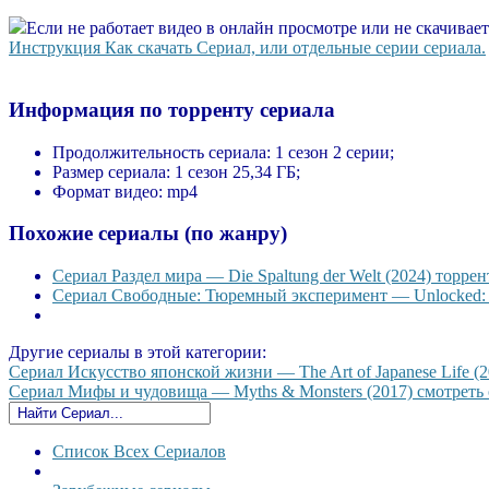
Если не работает видео в онлайн просмотре или не скачивае
Инструкция Как скачать Сериал, или отдельные серии сериала.
Информация по торренту сериала
Продолжительность сериала:
1 сезон 2 серии;
Размер сериала:
1 сезон 25,34 ГБ;
Формат видео:
mp4
Похожие сериалы (по жанру)
Сериал Раздел мира — Die Spaltung der Welt (2024) торрен
Сериал Свободные: Тюремный эксперимент — Unlocked: A J
Другие сериалы в этой категории:
Сериал Искусство японской жизни — The Art of Japanese Life (2
Сериал Мифы и чудовища — Myths & Monsters (2017) смотреть о
Список Всех Сериалов