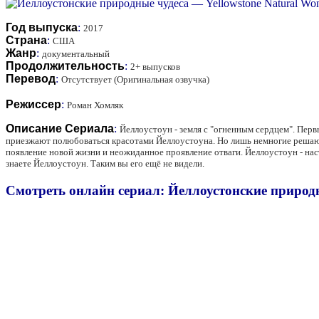
Год выпуска
:
2017
Страна
:
США
Жанр
:
документальный
Продолжительность
:
2+ выпусков
Перевод
:
Отсутствует (Оригинальная озвучка)
Режиссер
:
Роман Хомляк
Описание Сериала
:
Йеллоустоун - земля с "огненным сердцем". Пер
приезжают полюбоваться красотами Йеллоустоуна. Но лишь немногие решаютс
появление новой жизни и неожиданное проявление отваги. Йеллоустоун - нас
знаете Йеллоустоун. Таким вы его ещё не видели.
Смотреть онлайн сериал: Йеллоустонские природны