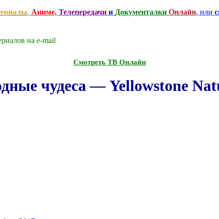
сериалы
,
Аниме,
Телепередачи
и
Документалки
Онлайн
, или
с
риалов на e-mаil
Смотреть ТВ Онлайн
ные чудеса — Yellowstone Natu