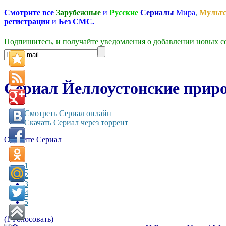
Смотрите все
Зарубежные
и
Русские
Сериалы
Мира
,
Мульт
регистрации
и
Без СМС.
Подпишитесь, и получайте уведомления о добавлении новых се
Сериал Йеллоустонские природ
Смотреть Сериал онлайн
Скачать Сериал через торрент
Оцените Сериал
1
2
3
4
5
(1 Голосовать)