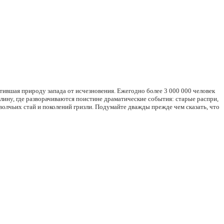
тившая природу запада от исчезновения. Ежегодно более 3 000 000 человек
ину, где разворачиваются поистине драматические события: старые распри,
волчьих стай и поколений гризли. Подумайте дважды прежде чем сказать, что