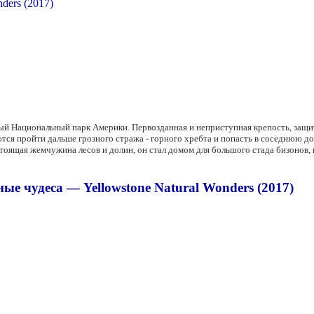
вый Национальный парк Америки. Первозданная и неприступная крепость, защи
я пройти дальше грозного стража - горного хребта и попасть в соседнюю дол
тоящая жемчужина лесов и долин, он стал домом для большого стада бизонов, 
е чудеса — Yellowstone Natural Wonders (2017)