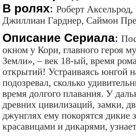
В ролях
:
Роберт Аксельрод,
Джиллиан Гарднер, Саймон Прес
Описание Сериала
:
Пос
окном у Кори, главного героя м
Земли», – век 18-ый, время ро
открытий! Устраиваясь юнгой н
подозревал, сколько удивитель
время долгого плавания. У даль
древних цивилизаций, замки, д
джунглях ему покорятся дикие 
красавицами и дикарями, узнае