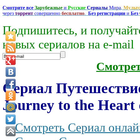
Смотрите все
Зарубежные
и
Русские
Сериалы
Мира
,
Мульт
через
торрент
совершенно
бесплатно
.
Без регистрации
и
Без
Подпишитесь, и получайт
новых сериалов на e-mаil
Смотре
Сериал Путешестви
Journey to the Heart 
Смотреть Сериал онлай