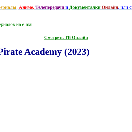
сериалы
,
Аниме,
Телепередачи
и
Документалки
Онлайн
, или
с
риалов на e-mаil
Смотреть ТВ Онлайн
irate Academy (2023)