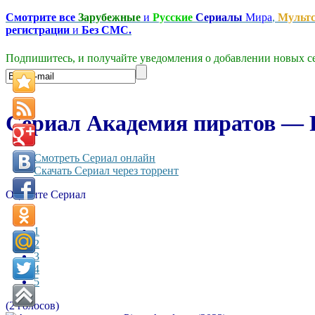
Смотрите все
Зарубежные
и
Русские
Сериалы
Мира
,
Мульт
регистрации
и
Без СМС.
Подпишитесь, и получайте уведомления о добавлении новых се
Сериал Академия пиратов — P
Смотреть Сериал онлайн
Скачать Сериал через торрент
Оцените Сериал
1
2
3
4
5
(2 голосов)