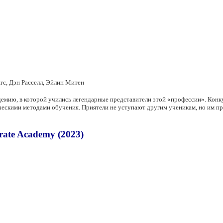
с, Дэн Расселл, Эйлин Митен
мию, в которой учились легендарные представители этой «профессии». Конку
ескими методами обучения. Приятели не уступают другим ученикам, но им при
ate Academy (2023)