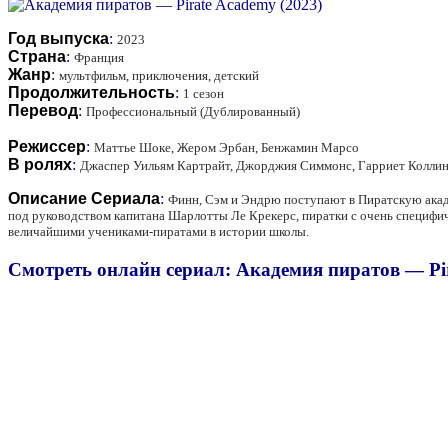
Год выпуска
:
2023
Страна
:
Франция
Жанр
:
мультфильм, приключения, детский
Продолжительность
:
1 сезон
Перевод
:
Профессиональный (Дублированный)
Режиссер
:
Маттье Шоке, Жером Эрбан, Бенжамин Марсо
В ролях
:
Джаспер Уильям Картрайт, Джорджия Симмонс, Гарриет Коллинг
Описание Сериала
:
Финн, Сэм и Эндрю поступают в Пиратскую акаде
под руководством капитана Шарлотты Ле Крекерс, пиратки с очень специфич
величайшими учениками-пиратами в истории школы.
Смотреть онлайн сериал: Академия пиратов — Pir