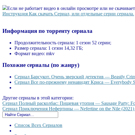
Если не работает видео в онлайн просмотре или не скачивае
Инструкция Как скачать Сериал, или отдельные серии сериала.
Информация по торренту сериала
Продолжительность сериала:
1 сезон 52 серии;
Размер сериала:
1 сезон 14,32 ГБ;
Формат видео:
mkv
Похожие сериалы (по жанру)
Сериал Барсукот. Очень зверский детектив — Beastly Crim
Сериал Все по-прежнему ненавидят Криса — Everybody Stil
Другие сериалы в этой категории:
Сериал Полный расколбас: Пищевая утопия — Sausage Party: Food
Сериал Приключения Нефертины — Nefertine on the Nile (2021) 
Список Всех Сериалов