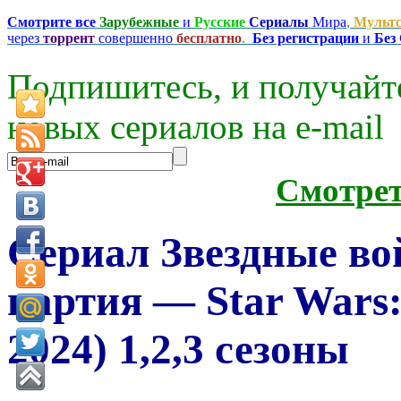
Смотрите все
Зарубежные
и
Русские
Сериалы
Мира
,
Мульт
через
торрент
совершенно
бесплатно
.
Без регистрации
и
Без
Подпишитесь, и получайт
новых сериалов на e-mаil
Смотре
Сериал Звездные во
партия — Star Wars:
2024) 1,2,3 сезоны