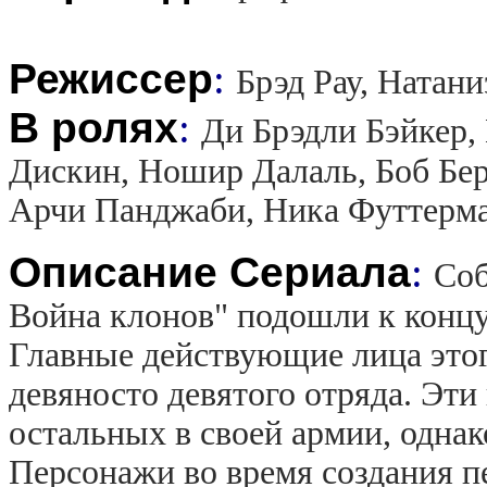
Режиссер
:
Брэд Рау, Натан
В ролях
:
Ди Брэдли Бэйкер,
Дискин, Ношир Далаль, Боб Бер
Арчи Панджаби, Ника Футтерма
Описание Сериала
:
Соб
Война клонов" подошли к концу
Главные действующие лица этог
девяносто девятого отряда. Эти
остальных в своей армии, однак
Персонажи во время создания п