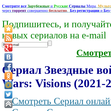
Смотрите все
Зарубежные
и
Русские
Сериалы
Мира
,
Мульт
через
торрент
совершенно
бесплатно
.
Без регистрации
и
Без
Подпишитесь, и получайт
новых сериалов на e-mаil
Смотре
Сериал Звездные во
Wars: Visions (2021-
Смотреть Сериал онлай