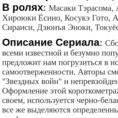
В ролях
:
Масаки Тэрасома, 
Хироюки Ёсино, Косукэ Гото, А
Сираиси, Дзюнъя Эноки, Токуё
Описание Сериала
:
Сбо
всеми известной и безумно поп
предложит нам погрузиться в и
самоотверженности. Авторы смо
"Звездных войн" и непревзойде
Оформление этой короткометраж
своем, используется черно-бела
все же выделяются определенны