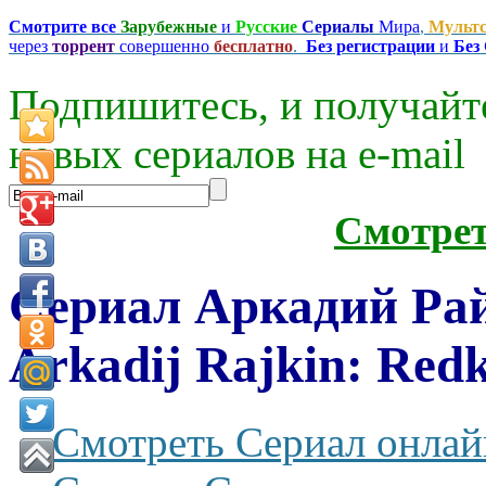
Смотрите все
Зарубежные
и
Русские
Сериалы
Мира
,
Мульт
через
торрент
совершенно
бесплатно
.
Без регистрации
и
Без
Подпишитесь, и получайт
новых сериалов на e-mаil
Смотре
Сериал Аркадий Рай
Arkadij Rajkin: Redki
Смотреть Сериал онлай