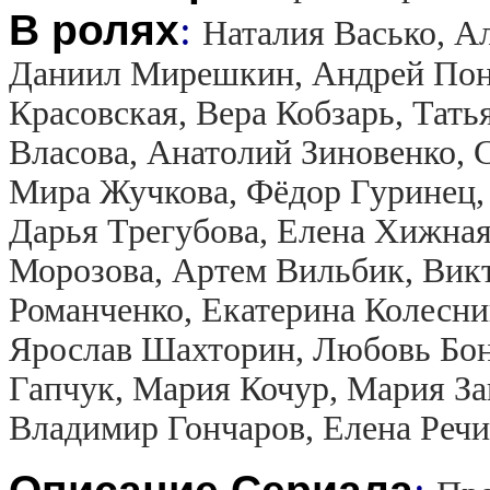
В ролях
:
Наталия Васько, А
Даниил Мирешкин, Андрей Поно
Красовская, Вера Кобзарь, Тать
Власова, Анатолий Зиновенко,
Мира Жучкова, Фёдор Гуринец,
Дарья Трегубова, Елена Хижная
Морозова, Артем Вильбик, Викт
Романченко, Екатерина Колесник
Ярослав Шахторин, Любовь Бон
Гапчук, Мария Кочур, Мария За
Владимир Гончаров, Елена Речи