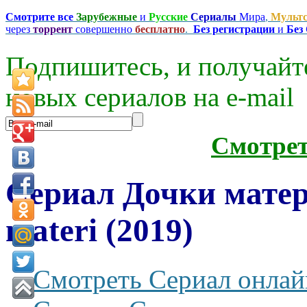
Смотрите все
Зарубежные
и
Русские
Сериалы
Мира
,
Мульт
через
торрент
совершенно
бесплатно
.
Без регистрации
и
Без
Подпишитесь, и получайт
новых сериалов на e-mаil
Смотре
Сериал Дочки матер
materi (2019)
Смотреть Сериал онлай