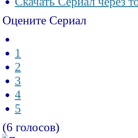
Скачать Сериал через т
Оцените Сериал
1
2
3
4
5
(6 голосов)