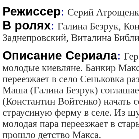
Режиссер
:
Серий Атрощенк
В ролях
:
Галина Безрук, Ко
Заднепровский, Виталина Библ
Описание Сериала
:
Гер
молодые киевляне. Банкир Макс 
переезжает в село Сеньковка ра
Маша (Галина Безрук) соглаша
(Константин Войтенко) начать 
страусиную ферму в селе. Из ш
молодая пара переезжает в стар
прошло детство Макса.