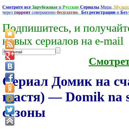
Смотрите все
Зарубежные
и
Русские
Сериалы
Мира
,
Мульт
через
торрент
совершенно
бесплатно
.
Без регистрации
и
Без
Подпишитесь, и получайт
новых сериалов на e-mаil
Смотре
Сериал Домик на сч
щастя) — Domik na sc
сезоны