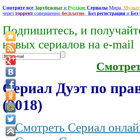
Смотрите все
Зарубежные
и
Русские
Сериалы
Мира
,
Мульт
через
торрент
совершенно
бесплатно
.
Без регистрации
и
Без
Подпишитесь, и получайт
новых сериалов на e-mаil
Смотре
Сериал Дуэт по прав
(2018)
Смотреть Сериал онлай