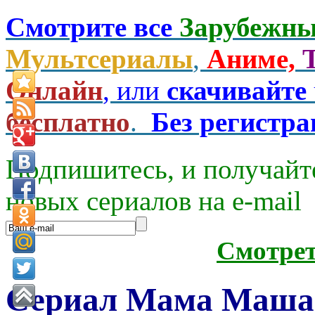
Смотрите все
Зарубежны
Мультсериалы
,
Аниме,
Онлайн
, или
скачивайте
бесплатно
.
Без регистр
Подпишитесь, и получайт
новых сериалов на e-mаil
Смотре
Сериал Мама Маша 