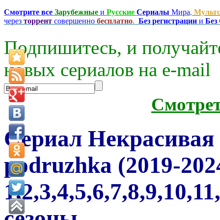
Смотрите все
Зарубежные
и
Русские
Сериалы
Мира
,
Мульт
через
торрент
совершенно
бесплатно
.
Без регистрации
и
Без
Подпишитесь, и получайт
новых сериалов на e-mаil
Смотре
Сериал Некрасивая 
podruzhka (2019-202
1,2,3,4,5,6,7,8,9,10,1
сезоны