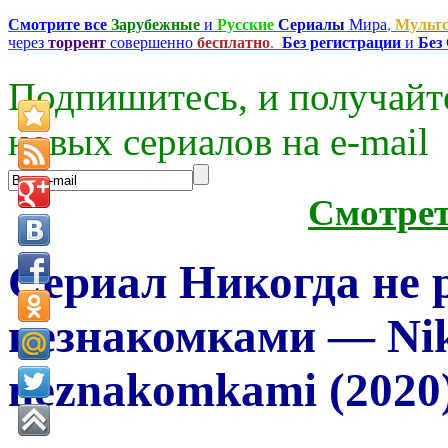
Смотрите все
Зарубежные
и
Русские
Сериалы
Мира
,
Мульт
через
торрент
совершенно
бесплатно
.
Без регистрации
и
Без
Подпишитесь, и получайт
новых сериалов на e-mаil
Смотре
Сериал Никогда не 
незнакомками — Niko
neznakomkami (2020