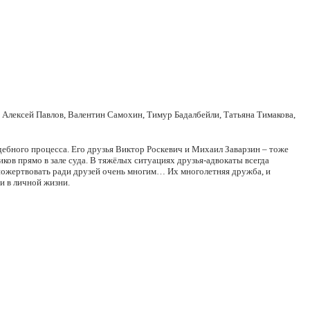
 Алексей Павлов, Валентин Самохин, Тимур Бадалбейли, Татьяна Тимакова,
дебного процесса. Его друзья Виктор Роскевич и Михаил Заварзин – тоже
ов прямо в зале суда. В тяжёлых ситуациях друзья-адвокаты всегда
 пожертвовать ради друзей очень многим… Их многолетняя дружба, и
и в личной жизни.