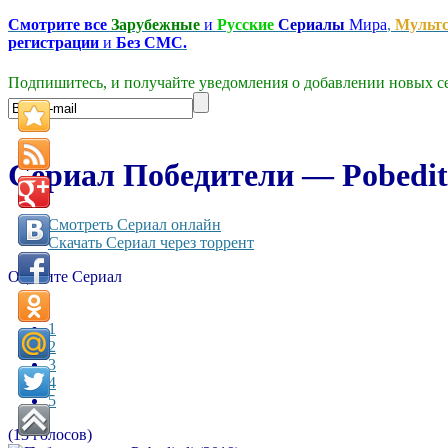
Смотрите все
Зарубежные
и
Русские
Сериалы
Мира
,
Мульт
регистрации
и
Без СМС.
Подпишитесь, и получайте уведомления о добавлении новых се
Сериал Победители — Pobedite
Смотреть Сериал онлайн
Скачать Сериал через торрент
Оцените Сериал
1
2
3
4
5
(13 голосов)