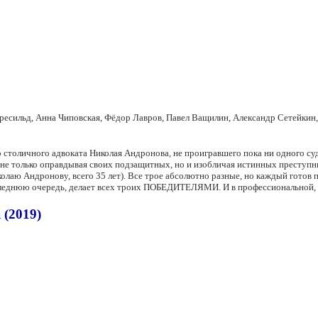
есильд, Анна Чиповская, Фёдор Лавров, Павел Ващилин, Александр Сетейкин,
о столичного адвоката Николая Андронова, не проигравшего пока ни одного су
е только оправдывая своих подзащитных, но и изобличая истинных преступник
олаю Андронову, всего 35 лет). Все трое абсолютно разные, но каждый готов
последнюю очередь, делает всех троих ПОБЕДИТЕЛЯМИ. И в профессиональной, 
 (2019)