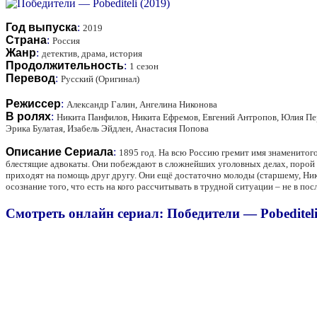
Год выпуска
:
2019
Страна
:
Россия
Жанр
:
детектив, драма, история
Продолжительность
:
1 сезон
Перевод
:
Русский (Оригинал)
Режиссер
:
Александр Галин, Ангелина Никонова
В ролях
:
Никита Панфилов, Никита Ефремов, Евгений Антропов, Юлия Пер
Эрика Булатая, Изабель Эйдлен, Анастасия Попова
Описание Сериала
:
1895 год. На всю Россию гремит имя знаменитог
блестящие адвокаты. Они побеждают в сложнейших уголовных делах, порой н
приходят на помощь друг другу. Они ещё достаточно молоды (старшему, Ник
осознание того, что есть на кого рассчитывать в трудной ситуации – не в 
Смотреть онлайн сериал: Победители — Pobediteli