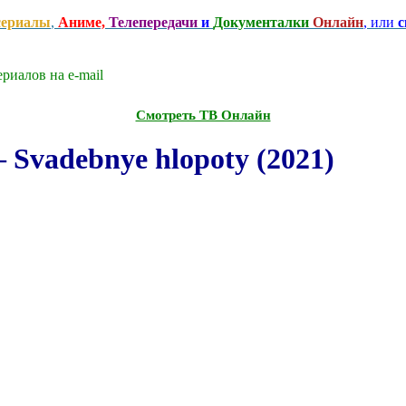
сериалы
,
Аниме,
Телепередачи
и
Документалки
Онлайн
, или
с
риалов на e-mаil
Смотреть ТВ Онлайн
Svadebnye hlopoty (2021)