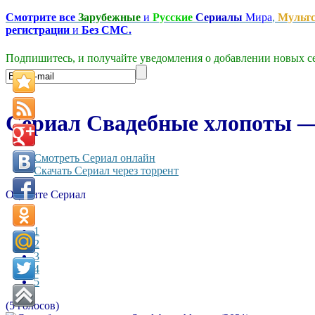
Смотрите все
Зарубежные
и
Русские
Сериалы
Мира
,
Мульт
регистрации
и
Без СМС.
Подпишитесь, и получайте уведомления о добавлении новых се
Сериал Свадебные хлопоты — 
Смотреть Сериал онлайн
Скачать Сериал через торрент
Оцените Сериал
1
2
3
4
5
(5 голосов)