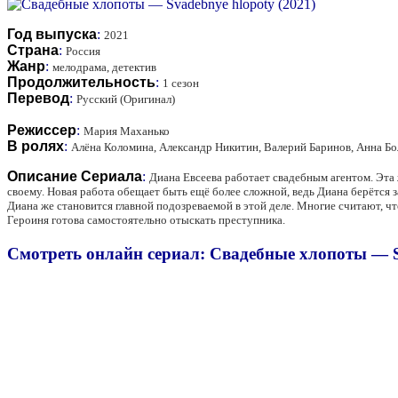
Год выпуска
:
2021
Страна
:
Россия
Жанр
:
мелодрама, детектив
Продолжительность
:
1 сезон
Перевод
:
Русский (Оригинал)
Режиссер
:
Мария Маханько
В ролях
:
Алёна Коломина, Александр Никитин, Валерий Баринов, Анна Бол
Описание Сериала
:
Диана Евсеева работает свадебным агентом. Эта 
своему. Новая работа обещает быть ещё более сложной, ведь Диана берётся 
Диана же становится главной подозреваемой в этой деле. Многие считают, ч
Героиня готова самостоятельно отыскать преступника.
Смотреть онлайн сериал: Свадебные хлопоты — Sv