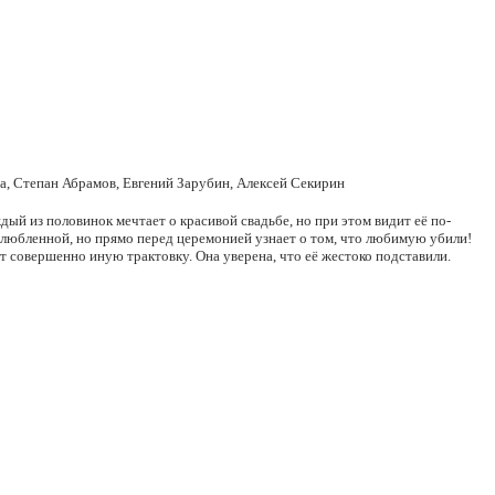
а, Степан Абрамов, Евгений Зарубин, Алексей Секирин
ый из половинок мечтает о красивой свадьбе, но при этом видит её по-
озлюбленной, но прямо перед церемонией узнает о том, что любимую убили!
т совершенно иную трактовку. Она уверена, что её жестоко подставили.