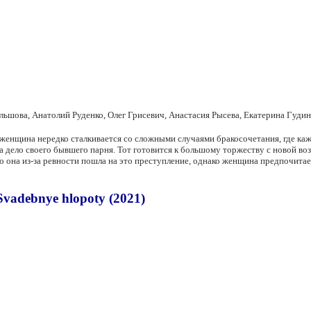
ьшова, Анатолий Руденко, Олег Грисевич, Анастасия Рысева, Екатерина Гудин
женщина нередко сталкивается со сложными случаями бракосочетания, где кажд
за дело своего бывшего парня. Тот готовится к большому торжеству с новой в
то она из-за ревности пошла на это преступление, однако женщина предпочитае
adebnye hlopoty (2021)