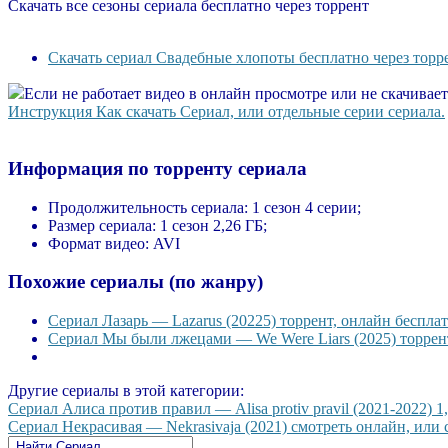
Скачать все сезоны сериала бесплатно через торрент
Скачать сериал Свадебные хлопоты бесплатно через торр
Если не работает видео в онлайн просмотре или не скачивае
Инструкция Как скачать Сериал, или отдельные серии сериала.
Информация по торренту сериала
Продолжительность сериала:
1 сезон 4 серии;
Размер сериала:
1 сезон 2,26 ГБ;
Формат видео:
AVI
Похожие сериалы (по жанру)
Сериал Лазарь — Lazarus (20225) торрент, онлайн бесплат
Сериал Мы были лжецами — We Were Liars (2025) торрент
Другие сериалы в этой категории:
Сериал Алиса против правил — Alisa protiv pravil (2021-2022) 1
Сериал Некрасивая — Nekrasivaja (2021) смотреть онлайн, или с