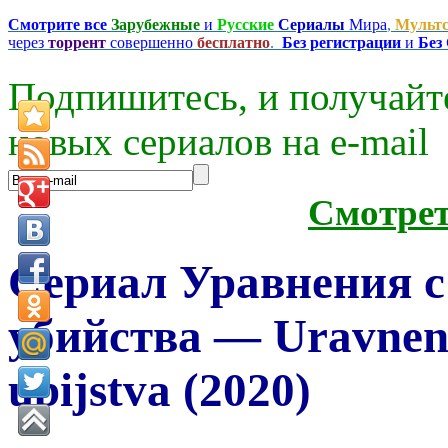
Смотрите все
Зарубежные
и
Русские
Сериалы
Мира
,
Мульт
через
торрент
совершенно
бесплатно
.
Без регистрации
и
Без
Подпишитесь, и получайт
новых сериалов на e-mаil
Смотре
Сериал Уравнения с
убийства — Uravnenij
ubijstva (2020)