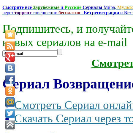
Смотрите все
Зарубежные
и
Русские
Сериалы
Мира
,
Мульт
через
торрент
совершенно
бесплатно
.
Без регистрации
и
Без
Подпишитесь, и получайт
новых сериалов на e-mаil
Смотре
Сериал Возвращение
Смотреть Сериал онлай
Скачать Сериал через т