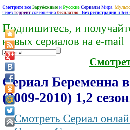
Смотрите все
Зарубежные
и
Русские
Сериалы
Мира
,
Мульт
через
торрент
совершенно
бесплатно
.
Без регистрации
и
Без
Подпишитесь, и получайт
новых сериалов на e-mаil
Смотре
Сериал Беременна в 
(2009-2010) 1,2 сезо
Смотреть Сериал онлай