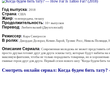
Год выпуска
:
2018
Страна
:
США
Жанр
:
телепередача, тв-шоу
Продолжительность
:
10+ выпусков
Перевод
:
Любительский (Двухголосый)
Режиссер
:
Кара Сингросси
В ролях
:
Джордан Долораз, Кевин Ларой, Трэвис Росс, Николь Полицци, 
Описание Сериала
:
Современная молодежь не может представить себя
просто друзья готовят друг для друга эскизы тату, которые будут набиты на 
максимум фантазии, чтобы не только порадовать товарища, но и хорошенько
главные герои друг для друга. Первый сезон нового шоу "Когда будем бить та
Смотреть онлайн сериал: Когда будем бить тату? —