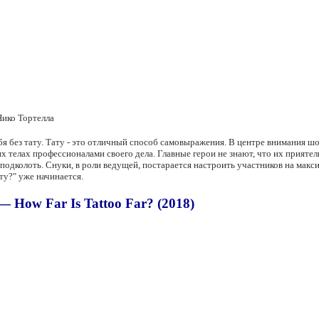
Нико Тортелла
 без тату. Тату - это отличный способ самовыражения. В центре внимания шо
их телах профессионалами своего дела. Главные герои не знают, что их приятели
 подколоть. Снуки, в роли ведущей, постарается настроить участников на м
ту?" уже начинается.
 How Far Is Tattoo Far? (2018)