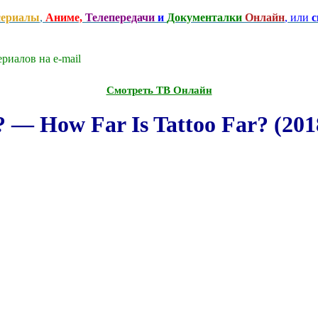
сериалы
,
Аниме,
Телепередачи
и
Документалки
Онлайн
, или
с
риалов на e-mаil
Смотреть ТВ Онлайн
 — How Far Is Tattoo Far? (201