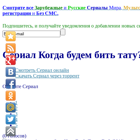
Смотрите все
Зарубежные
и
Русские
Сериалы
Мира
,
Мульт
регистрации
и
Без СМС.
Подпишитесь, и получайте уведомления о добавлении новых се
Сериал Когда будем бить тату?
Смотреть Сериал онлайн
Скачать Сериал через торрент
Оцените Сериал
1
2
3
4
5
(0 голосов)