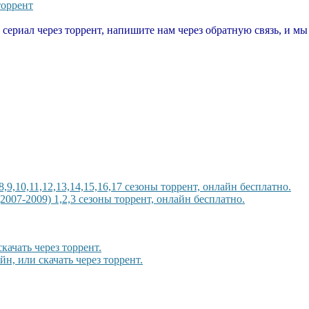
торрент
т сериал через торрент, напишите нам через обратную связь, и м
8,9,10,11,12,13,14,15,16,17 сезоны торрент, онлайн бесплатно.
(2007-2009) 1,2,3 сезоны торрент, онлайн бесплатно.
качать через торрент.
, или скачать через торрент.