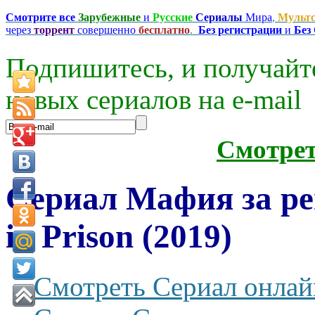
Смотрите все
Зарубежные
и
Русские
Сериалы
Мира
,
Мульт
через
торрент
совершенно
бесплатно
.
Без регистрации
и
Без
Подпишитесь, и получайт
новых сериалов на e-mаil
Смотре
Сериал Мафия за р
in Prison (2019)
Смотреть Сериал онлай