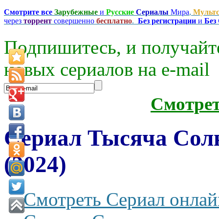
Смотрите все
Зарубежные
и
Русские
Сериалы
Мира
,
Мульт
через
торрент
совершенно
бесплатно
.
Без регистрации
и
Без
Подпишитесь, и получайт
новых сериалов на e-mаil
Смотре
Сериал Тысяча Сол
(2024)
Смотреть Сериал онлай