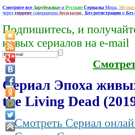
Смотрите все
Зарубежные
и
Русские
Сериалы
Мира
,
Мульт
через
торрент
совершенно
бесплатно
.
Без регистрации
и
Без
Подпишитесь, и получайт
новых сериалов на e-mаil
Смотре
Сериал Эпоха живых
the Living Dead (201
Смотреть Сериал онлай