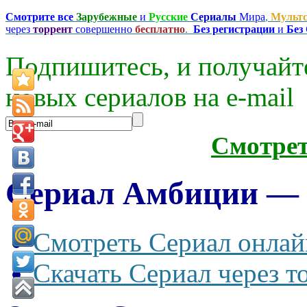
Смотрите все
Зарубежные
и
Русские
Сериалы
Мира
,
Мульт
через
торрент
совершенно
бесплатно
.
Без регистрации
и
Без
Подпишитесь, и получайт
новых сериалов на e-mаil
Смотре
Сериал Амбиции — A
Смотреть Сериал онлай
Скачать Сериал через т