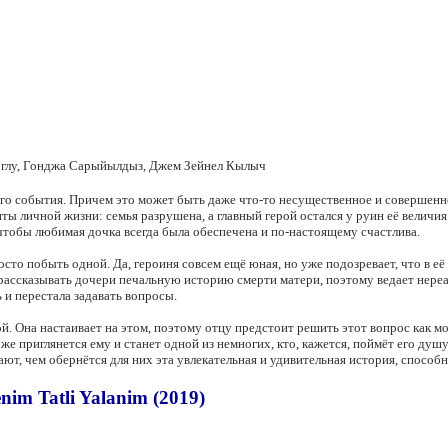
оглу, Гонджа Сарыйылдыз, Джем Зейнел Кылыч
ого события. Причем это может быть даже что-то несущественное и совершенн
ы личной жизни: семья разрушена, а главный герой остался у руин её величия
 чтобы любимая дочка всегда была обеспечена и по-настоящему счастлива.
осто побыть одной. Да, героиня совсем ещё юная, но уже подозревает, что в её 
 рассказывать дочери печальную историю смерти матери, поэтому ведает нереа
 и перестала задавать вопросы.
й. Она настаивает на этом, поэтому отцу предстоит решить этот вопрос как м
же приглянется ему и станет одной из немногих, кто, кажется, поймёт его душ
ют, чем обернётся для них эта увлекательная и удивительная история, способ
m Tatli Yalanim (2019)