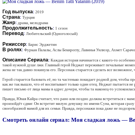
Год выпуска
:
2019
Страна
:
Турция
Жанр
:
драма, мелодрама
Продолжительность
:
1 сезон
Перевод
:
Любительский (Одноголосый)
Режиссер
:
Барис Эрджетин
В ролях
:
Фуркан Палалы, Аслы Бекироглу, Лавинья Унлюэр, Ахмет Сарач
Описание Сериала
:
Каждая история начинается с какого-то особенн
такой нужной душе лжи. Главный герой Неджат переживает печальные момент
жена не так давно покинула его. Персонаж старается сделать все возможное,
Герой старается баловать её, но та частенько покидает родной дом, чтобы пр
как же так вышло, что её воспитывает только один отец. Неджат пытается не
пишет письмо от лица мамы в адрес дочери, чтобы та наконец-то успокоилась
Правда, Юная Кайра считает, что рано или поздно должна встретиться с мамо
произойдёт сдвиг. Он встретит милую девушку по имени Суна, которая сразу 
своеобразной мамой для их семьи. Правда, персонажи пока даже не подозрева
Смотреть онлайн сериал: Моя сладкая ложь — Beni