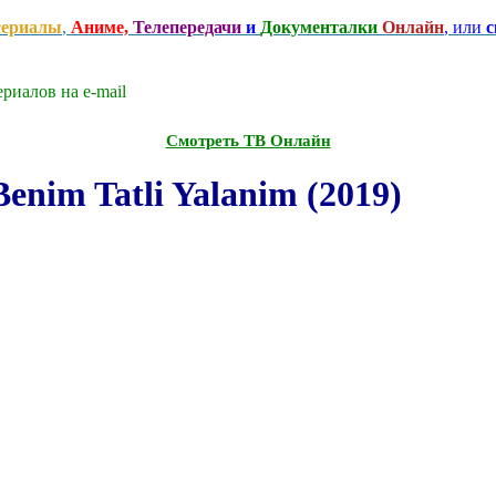
сериалы
,
Аниме,
Телепередачи
и
Документалки
Онлайн
, или
с
риалов на e-mаil
Смотреть ТВ Онлайн
nim Tatli Yalanim (2019)