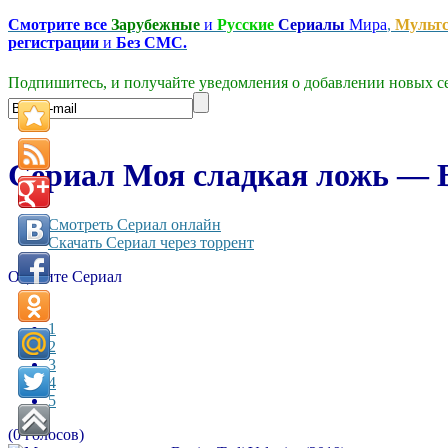
Смотрите все
Зарубежные
и
Русские
Сериалы
Мира
,
Мульт
регистрации
и
Без СМС.
Подпишитесь, и получайте уведомления о добавлении новых се
Сериал Моя сладкая ложь — Be
Смотреть Сериал онлайн
Скачать Сериал через торрент
Оцените Сериал
1
2
3
4
5
(0 голосов)