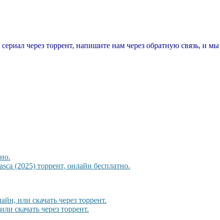
т сериал через торрент, напишите нам через обратную связь, и м
но.
sca (2025) торрент, онлайн бесплатно.
йн, или скачать через торрент.
или скачать через торрент.