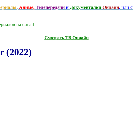
сериалы
,
Аниме,
Телепередачи
и
Документалки
Онлайн
, или
с
риалов на e-mаil
Смотреть ТВ Онлайн
r (2022)