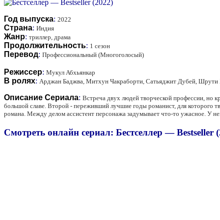
Год выпуска
:
2022
Страна
:
Индия
Жанр
:
триллер, драма
Продолжительность
:
1 сезон
Перевод
:
Профессиональный (Многоголосый)
Режиссер
:
Мукул Абхьянкар
В ролях
:
Арджан Баджва, Митхун Чакраборти, Сатьяджит Дубей, Шрути 
Описание Сериала
:
Встреча двух людей творческой профессии, но к
большой славе. Второй - переживший лучшие годы романист, для которого тв
романа. Между делом ассистент персонажа задумывает что-то ужасное. У него
Смотреть онлайн сериал: Бестселлер — Bestseller (