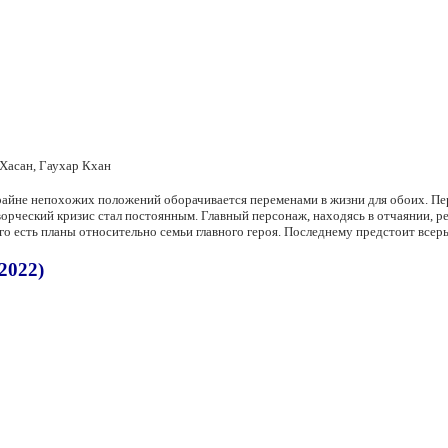
Хасан, Гаухар Кхан
райне непохожих положений оборачивается переменами в жизни для обоих. Пе
орческий кризис стал постоянным. Главный персонаж, находясь в отчаянии, р
 есть планы относительно семьи главного героя. Последнему предстоит всерье
2022)