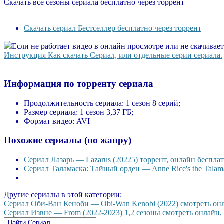
Скачать все сезоны сериала бесплатно через торрент
Скачать сериал Бестселлер бесплатно через торрент
Если не работает видео в онлайн просмотре или не скачивае
Инструкция Как скачать Сериал, или отдельные серии сериала.
Информация по торренту сериала
Продолжительность сериала:
1 сезон 8 серий;
Размер сериала:
1 сезон 3,37 ГБ;
Формат видео:
AVI
Похожие сериалы (по жанру)
Сериал Лазарь — Lazarus (20225) торрент, онлайн бесплат
Сериал Таламаска: Тайный орден — Anne Rice's the Talama
Другие сериалы в этой категории:
Сериал Оби-Ван Кеноби — Obi-Wan Kenobi (2022) смотреть онла
Сериал Извне — From (2022-2023) 1,2 сезоны смотреть онлайн, 