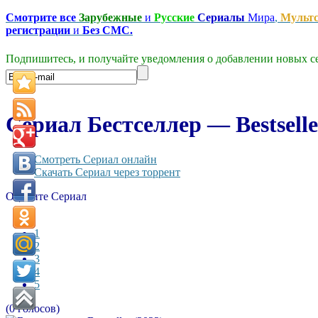
Смотрите все
Зарубежные
и
Русские
Сериалы
Мира
,
Мульт
регистрации
и
Без СМС.
Подпишитесь, и получайте уведомления о добавлении новых се
Сериал Бестселлер — Bestselle
Смотреть Сериал онлайн
Скачать Сериал через торрент
Оцените Сериал
1
2
3
4
5
(0 голосов)