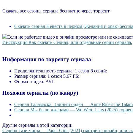
Скачать все сезоны сериала бесплатно через торрент
Скачать сериал Невеста в черном (Желания и брак) беспла
Если не работает видео в онлайн просмотре или не скачивае
Инструкция Как скачать Сериал, или отдельные серии сериала.
Информация по торренту сериала
Продолжительность сериала:
1 сезон 8 серий;
Размер сериала:
1 сезон 5,67 ГБ;
Формат видео:
AVI
Похожие сериалы (по жанру)
Сериал Таламаска: Тайный орден — Anne Rice's the Talama
Сериал Мы были лжецами — We Were Liars (2025) торрент
Другие сериалы в этой категории:
Сериал Газетчицы — Paper Girls (2021) смотреть онлайн, или ск