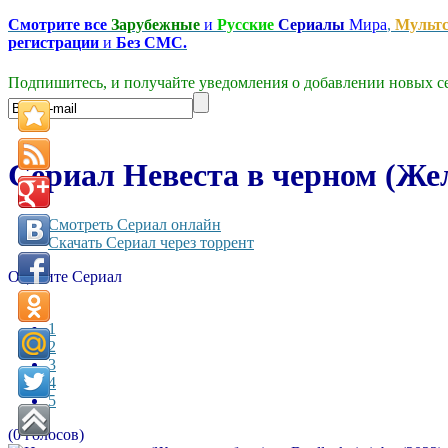
Смотрите все
Зарубежные
и
Русские
Сериалы
Мира
,
Мульт
регистрации
и
Без СМС.
Подпишитесь, и получайте уведомления о добавлении новых се
Сериал Невеста в черном (Жел
Смотреть Сериал онлайн
Скачать Сериал через торрент
Оцените Сериал
1
2
3
4
5
(0 голосов)