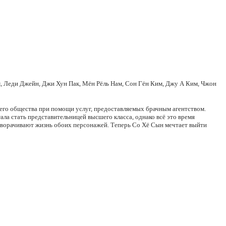
м, Леди Джейн, Джи Хун Пак, Мён Рёль Нам, Сон Гён Ким, Джу А Ким, Чжон
шего общества при помощи услуг, предоставляемых брачным агентством.
ала стать представительницей высшего класса, однако всё это время
еворачивают жизнь обоих персонажей. Теперь Со Хё Сын мечтает выйти