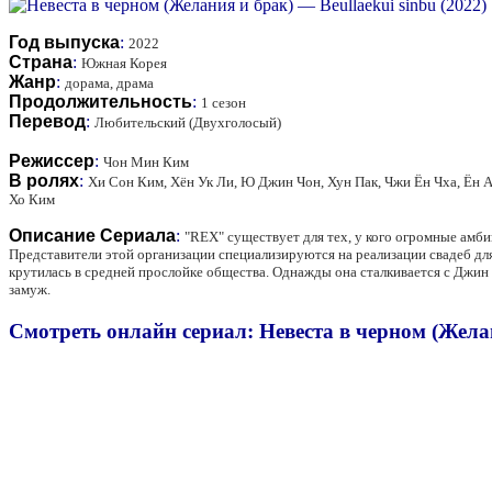
Год выпуска
:
2022
Страна
:
Южная Корея
Жанр
:
дорама, драма
Продолжительность
:
1 сезон
Перевод
:
Любительский (Двухголосый)
Режиссер
:
Чон Мин Ким
В ролях
:
Хи Сон Ким, Хён Ук Ли, Ю Джин Чон, Хун Пак, Чжи Ён Чха, Ён 
Хо Ким
Описание Сериала
:
"REX" существует для тех, у кого огромные амб
Представители этой организации специализируются на реализации свадеб для 
крутилась в средней прослойке общества. Однажды она сталкивается с Джи
замуж.
Смотреть онлайн сериал: Невеста в черном (Желан