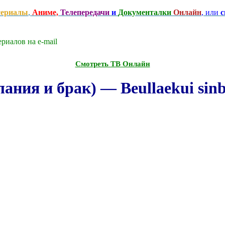
сериалы
,
Аниме,
Телепередачи
и
Документалки
Онлайн
, или
с
риалов на e-mаil
Смотреть ТВ Онлайн
ания и брак) — Beullaekui sinb