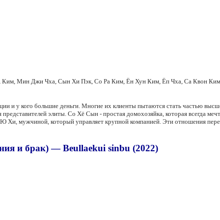
А Ким, Мин Джи Чха, Сын Хи Пэк, Со Ра Ким, Ён Хун Ким, Ёп Чха, Са Квон Ки
иции и у кого большие деньги. Многие их клиенты пытаются стать частью выс
представителей элиты. Со Хё Сын - простая домохозяйка, которая всегда мечт
н Ю Хи, мужчиной, который управляет крупной компанией. Эти отношения пер
ия и брак) — Beullaekui sinbu (2022)