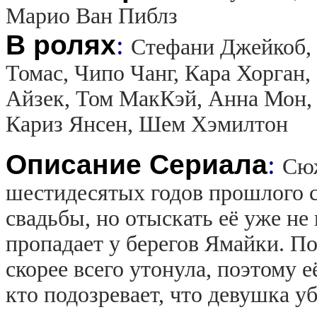
Марио Ван Пиблз
В ролях
:
Стефани Джейкоб, 
Томас, Чипо Чанг, Кара Хорган
Айзек, Том МакКэй, Анна Мон,
Кариз Янсен, Шем Хэмилтон
Описание Сериала
:
Сюж
шестидесятых годов прошлого с
свадьбы, но отыскать её уже н
пропадает у берегов Ямайки. П
скорее всего утонула, поэтому её
кто подозревает, что девушка у