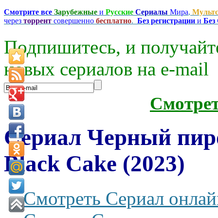
Смотрите все
Зарубежные
и
Русские
Сериалы
Мира
,
Мульт
через
торрент
совершенно
бесплатно
.
Без регистрации
и
Без
Подпишитесь, и получайт
новых сериалов на e-mаil
Смотре
Сериал Черный пир
Black Cake (2023)
Смотреть Сериал онлай