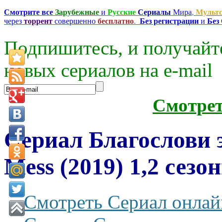
Смотрите все
Зарубежные
и
Русские
Сериалы
Мира
,
Мульт
через
торрент
совершенно
бесплатно
.
Без регистрации
и
Без
Подпишитесь, и получайт
новых сериалов на e-mаil
Смотре
Сериал Благослови э
Mess (2019) 1,2 сезо
Смотреть Сериал онлай