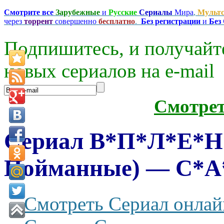
Смотрите все
Зарубежные
и
Русские
Сериалы
Мира
,
Мульт
через
торрент
совершенно
бесплатно
.
Без регистрации
и
Без
Подпишитесь, и получайт
новых сериалов на e-mаil
Смотре
Сериал В*П*Л*Е*Н*
Пойманные) — C*A
Смотреть Сериал онлай