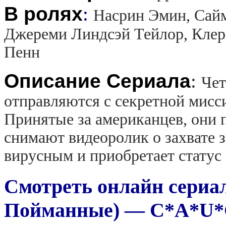
В ролях
:
Насрин Эмин, Сайм
Джереми Линдсэй Тейлор, Клер
Пенн
Описание Сериала
:
Чет
отправляются с секретной мисс
Принятые за американцев, они п
снимают видеоролик о захвате 
вирусным и приобретает статус 
Смотреть онлайн сериа
Пойманные) — C*A*U*G