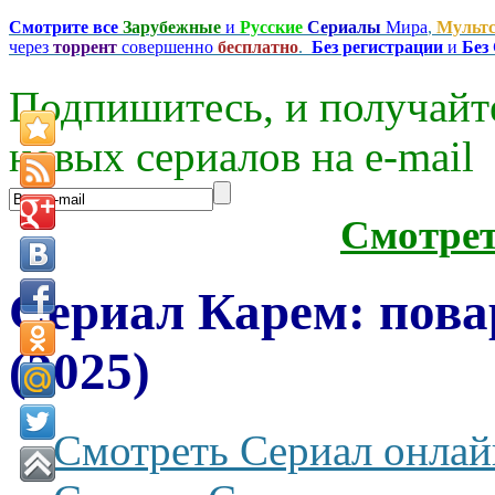
Смотрите все
Зарубежные
и
Русские
Сериалы
Мира
,
Мульт
через
торрент
совершенно
бесплатно
.
Без регистрации
и
Без
Подпишитесь, и получайт
новых сериалов на e-mаil
Смотре
Сериал Карем: пова
(2025)
Смотреть Сериал онлай