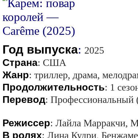
Год выпуска
:
2025
Страна
:
США
Жанр
:
триллер, драма, мелодр
Продолжительность
:
1 сезо
Перевод
:
Профессиональный 
Режиссер
:
Лайла Марракчи, М
В ролях
:
Лина Кудри, Бенжаме