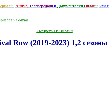
сериалы
,
Аниме,
Телепередачи
и
Документалки
Онлайн
, или
с
риалов на e-mаil
Смотреть ТВ Онлайн
al Row (2019-2023) 1,2 сезоны