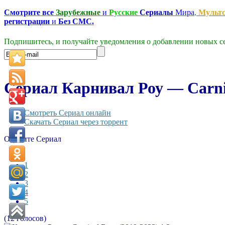
Смотрите все
Зарубежные
и
Русские
Сериалы
Мира
,
Мульт
регистрации
и
Без СМС.
Подпишитесь, и получайте уведомления о добавлении новых се
Сериал Карнивал Роу — Carniv
Смотреть Сериал онлайн
Скачать Сериал через торрент
Оцените Сериал
1
2
3
4
5
(12 голосов)