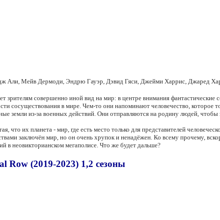
дж Али, Мейв Дермоди, Эндрю Гауэр, Дэвид Гяси, Джейми Харрис, Джаред Ха
т зрителям совершенно иной вид на мир: в центре внимания фантастические с
ости сосуществования в мире. Чем-то они напоминают человечество, которое т
е земли из-за военных действий. Они отправляются на родину людей, чтобы 
ая, что их планета - мир, где есть место только для представителей человече
твами заключён мир, но он очень хрупок и ненадёжен. Ко всему прочему, вс
ий в неовикторианском мегаполисе. Что же будет дальше?
l Row (2019-2023) 1,2 сезоны