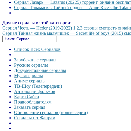
Сериал Лазарь — Lazarus (20225) торрент, онлайн бесплат
Сериал Таламаска: Тайный орден — Anne Rice's the Talama
Другие сериалы в этой категории:
Сериал Честь — Heder (2019-2022) 1,2,3 сезоны смотреть онлайн
Сериал Тайная жизнь мальчишек — Secret life of boys (2015) смо
Список Всех Сериалов
Зарубежные сериалы
Русские сериалы
Документальные сериалы
Мультсериалы
Аниме сериалы
ТВ-Шоу (Телепередачи)
Антологии фильмов
Карта Сайта
Правообладателям
Заказать сериал
Обновление сериалов (новые серии)
Сериалы по Жанрам