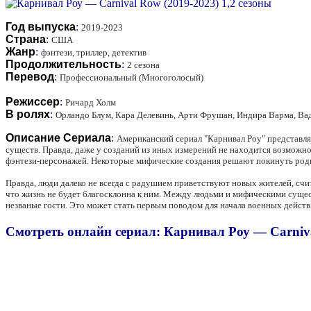
Год выпуска
:
2019-2023
Страна
:
США
Жанр
:
фэнтези, триллер, детектив
Продолжительность
:
2 сезона
Перевод
:
Профессиональный (Многоголосый)
Режиссер
:
Ричард Холм
В ролях
:
Орландо Блум, Кара Делевинь, Арти Фрушан, Индира Варма, Ва
Описание Сериала
:
Американский сериал "Карнивал Роу" представляе
существ. Правда, даже у созданий из иных измерений не находится возможн
фэнтези-персонажей. Некоторые мифические создания решают покинуть родны
Правда, люди далеко не всегда с радушием приветствуют новых жителей, счит
что жизнь не будет благосклонна к ним. Между людьми и мифическими сущес
незваные гости. Это может стать первым поводом для начала военных действ
Смотреть онлайн сериал: Карнивал Роу — Carniva