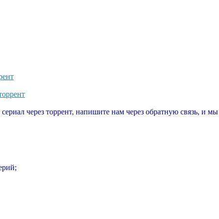
рент
 торрент
т сериал через торрент, напишите нам через обратную связь, и м
серий;