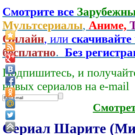
Смотрите все
Зарубежны
Мультсериалы
,
Аниме,
Онлайн
, или
скачивайте
бесплатно
.
Без регистр
Подпишитесь, и получайт
новых сериалов на e-mаil
Смотре
Сериал Шарите (Мил