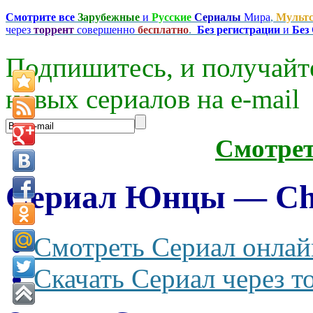
Смотрите все
Зарубежные
и
Русские
Сериалы
Мира
,
Мульт
через
торрент
совершенно
бесплатно
.
Без регистрации
и
Без
Подпишитесь, и получайт
новых сериалов на e-mаil
Смотре
Сериал Юнцы — Chic
Смотреть Сериал онлай
Скачать Сериал через т