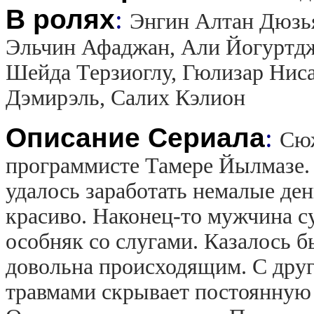
В ролях
:
Энгин Алтан Дюзья
Эльчин Афаджан, Али Йогуртдж
Шейда Терзиоглу, Гюлизар Нис
Дэмирэль, Салих Кэлион
Описание Сериала
:
Сюж
программисте Тамере Йылмазе. 
удалось заработать немалые де
красиво. Наконец-то мужчина с
особняк со слугами. Казалось бы
довольна происходящим. С друг
травмами скрывает постоянную