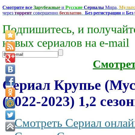
Смотрите все
Зарубежные
и
Русские
Сериалы
Мира
,
Мульт
через
торрент
совершенно
бесплатно
.
Без регистрации
и
Без
Подпишитесь, и получайт
новых сериалов на e-mаil
Смотре
Сериал Крупье (Му
(2022-2023) 1,2 сезо
Смотреть Сериал онлай