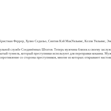
 Кристиан Феррер, Хулио Седильо, Синтия Кэй МакУильямс, Келли Уильямс, Э
рульной службе Соединённых Штатов. Теперь мужчина близок к своему заслуж
ый туннель, который преступники используют для переправки кокаина. Мужч
сопротивление со стороны преступников, многие из которых открывают настоя