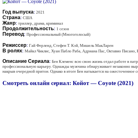
Год выпуска
:
2021
Страна
:
США
Жанр
:
триллер, драма, криминал
Продолжительность
:
1 сезон
Перевод
:
Профессиональный (Многоголосый)
Режиссер
:
Гай Ферленд, Стефен Т. Кэй, Мишель МакЛарен
В ролях
:
Майкл Чиклис, Хуан Пабло Раба, Адриана Пас, Октавио Писано,
Описание Сериала
:
Бен Клеменс всю свою жизнь отдал работе в пат
профессиональную карьеру. Однажды мужчина обнаруживает незаконно вырыт
накрыв очередной притон. Однако в итоге Бен натыкается на ожесточенное 
Смотреть онлайн сериал: Койот — Coyote (2021)