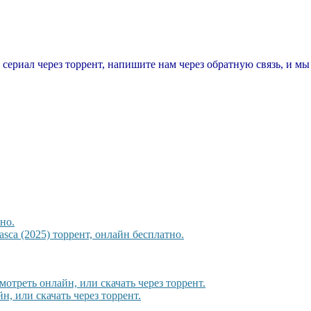
т сериал через торрент, напишите нам через обратную связь, и м
но.
sca (2025) торрент, онлайн бесплатно.
мотреть онлайн, или скачать через торрент.
н, или скачать через торрент.