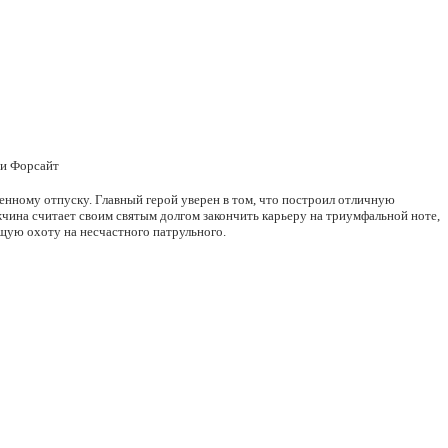
ми Форсайт
енному отпуску. Главный герой уверен в том, что построил отличную
ина считает своим святым долгом закончить карьеру на триумфальной ноте,
щую охоту на несчастного патрульного.