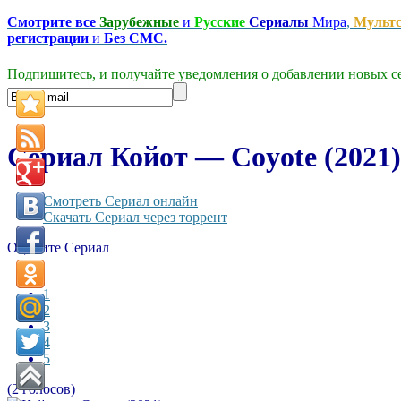
Смотрите все
Зарубежные
и
Русские
Сериалы
Мира
,
Мульт
регистрации
и
Без СМС.
Подпишитесь, и получайте уведомления о добавлении новых се
Сериал Койот — Coyote (2021)
Смотреть Сериал онлайн
Скачать Сериал через торрент
Оцените Сериал
1
2
3
4
5
(2 голосов)