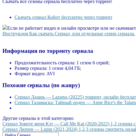
Скачать все сезоны сериала бесплатно через торрент
Скачать сериал Койот бесплатно через торрент
Если не работает видео в онлайн просмотре или не скачивае
Инструкция Как скачать Сериал, или отдельные серии сериала.
Информация по торренту сериала
Продолжительность сериала:
1 сезон 6 серий;
Размер сериала:
1 сезон 4,04 ГБ;
Формат видео:
AVI
Похожие сериалы (по жанру)
Сериал Лазарь — Lazarus (20225) торрент, онлайн бесплат
Сериал Таламаска: Тайный орден — Anne Rice's the Talama
Другие сериалы в этой категории:
Сериал Зовите меня Кэт — Call Me Kat (2020-2022) 1,2 сезоны с
Сериал Люпен — Lupin (2021-2024) 1,2,3 сезоны смотреть онлай