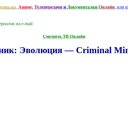
сериалы
,
Аниме,
Телепередачи
и
Документалки
Онлайн
, или
с
риалов на e-mаil
Смотреть ТВ Онлайн
к: Эволюция — Criminal Minds