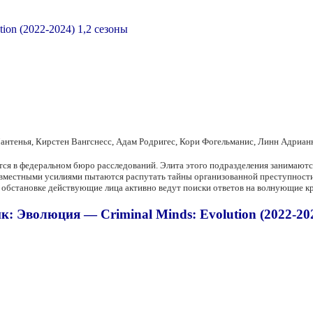
антенья, Кирстен Вангснесс, Адам Родригес, Кори Фогельманис, Линн Адриа
тся в федеральном бюро расследований. Элита этого подразделения занимаютс
вместными усилиями пытаются распутать тайны организованной преступности.
ой обстановке действующие лица активно ведут поиски ответов на волнующие к
: Эволюция — Criminal Minds: Evolution (2022-202