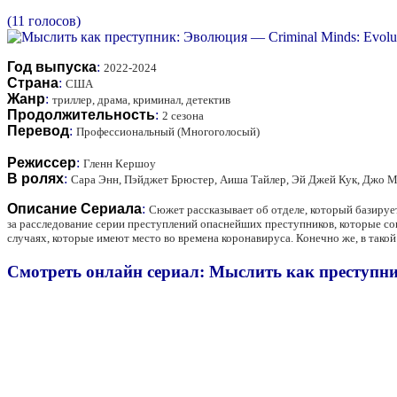
(11 голосов)
Год выпуска
:
2022-2024
Страна
:
США
Жанр
:
триллер, драма, криминал, детектив
Продолжительность
:
2 сезона
Перевод
:
Профессиональный (Многоголосый)
Режиссер
:
Гленн Кершоу
В ролях
:
Сара Энн, Пэйджет Брюстер, Аиша Тайлер, Эй Джей Кук, Джо М
Описание Сериала
:
Сюжет рассказывает об отделе, который базируе
за расследование серии преступлений опаснейших преступников, которые со
случаях, которые имеют место во времена коронавируса. Конечно же, в так
Смотреть онлайн сериал: Мыслить как преступник