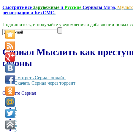
Смотрите все
Зарубежные
и
Русские
Сериалы
Мира
,
Мульт
регистрации
и
Без СМС.
Подпишитесь, и получайте уведомления о добавлении новых се
Сериал Мыслить как преступни
сезоны
Смотреть Сериал онлайн
Скачать Сериал через торрент
Оцените Сериал
1
2
3
4
5