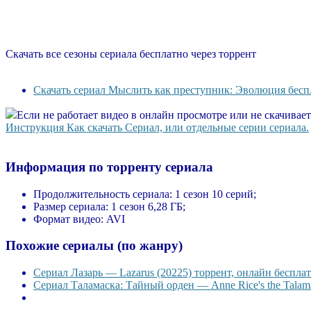
Скачать все сезоны сериала бесплатно через торрент
Скачать сериал Мыслить как преступник: Эволюция беспл
Если не работает видео в онлайн просмотре или не скачивае
Инструкция Как скачать Сериал, или отдельные серии сериала.
Информация по торренту сериала
Продолжительность сериала:
1 сезон 10 серий;
Размер сериала:
1 сезон 6,28 ГБ;
Формат видео:
AVI
Похожие сериалы (по жанру)
Сериал Лазарь — Lazarus (20225) торрент, онлайн бесплат
Сериал Таламаска: Тайный орден — Anne Rice's the Talama