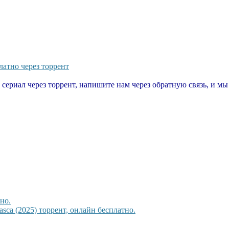
атно через торрент
т сериал через торрент, напишите нам через обратную связь, и м
но.
sca (2025) торрент, онлайн бесплатно.