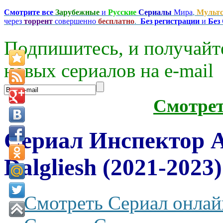
Смотрите все
Зарубежные
и
Русские
Сериалы
Мира
,
Мульт
через
торрент
совершенно
бесплатно
.
Без регистрации
и
Без
Подпишитесь, и получайт
новых сериалов на e-mаil
Смотре
Сериал Инспектор 
Dalgliesh (2021-2023
Смотреть Сериал онлай