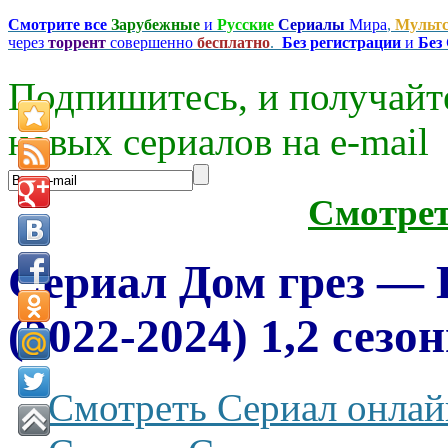
Смотрите все
Зарубежные
и
Русские
Сериалы
Мира
,
Мульт
через
торрент
совершенно
бесплатно
.
Без регистрации
и
Без
Подпишитесь, и получайт
новых сериалов на e-mаil
Смотре
Сериал Дом грез — 
(2022-2024) 1,2 сезо
Смотреть Сериал онлай